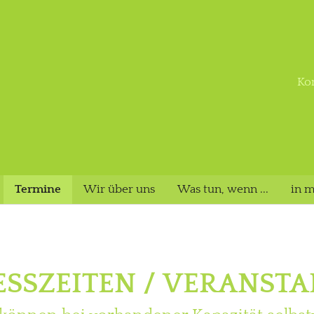
Ko
(current)
Termine
Wir über uns
Was tun, wenn ...
in 
ESSZEITEN / VERANSTA