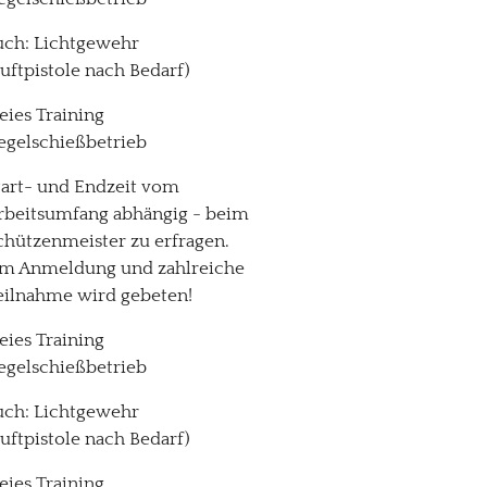
uch: Lichtgewehr
Luftpistole nach Bedarf)
reies Training
egelschießbetrieb
tart- und Endzeit vom
rbeitsumfang abhängig - beim
chützenmeister zu erfragen.
m Anmeldung und zahlreiche
eilnahme wird gebeten!
reies Training
egelschießbetrieb
uch: Lichtgewehr
Luftpistole nach Bedarf)
reies Training