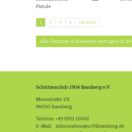
Pistole
1
2
3
4
nächste
Alle Termine in Kalender eintragen (iCal)
Schützenclub 1904 Bamberg e.V.
Moosstraße 131
96050 Bamberg
Telefon: +49 (951) 12002
E-Mail:
information@sc04bamberg.de