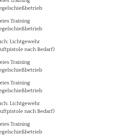
reies Training
egelschießbetrieb
reies Training
egelschießbetrieb
uch: Lichtgewehr
Luftpistole nach Bedarf)
reies Training
egelschießbetrieb
reies Training
egelschießbetrieb
uch: Lichtgewehr
Luftpistole nach Bedarf)
reies Training
egelschießbetrieb