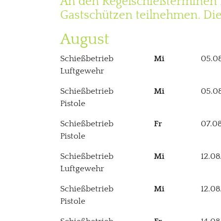
An den Regelschießterminen k
Gastschützen teilnehmen. Dies
August
Schießbetrieb
Mi
05.0
Luftgewehr
Schießbetrieb
Mi
05.0
Pistole
Schießbetrieb
Fr
07.0
Pistole
Schießbetrieb
Mi
12.08
Luftgewehr
Schießbetrieb
Mi
12.08
Pistole