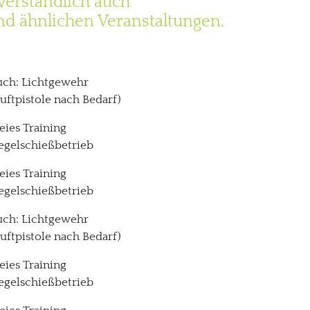
verständlich auch
nd ähnlichen Veranstaltungen.
uch: Lichtgewehr
Luftpistole nach Bedarf)
reies Training
egelschießbetrieb
reies Training
egelschießbetrieb
uch: Lichtgewehr
Luftpistole nach Bedarf)
reies Training
egelschießbetrieb