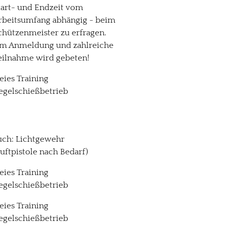
tart- und Endzeit vom
rbeitsumfang abhängig - beim
chützenmeister zu erfragen.
m Anmeldung und zahlreiche
eilnahme wird gebeten!
reies Training
egelschießbetrieb
uch: Lichtgewehr
Luftpistole nach Bedarf)
reies Training
egelschießbetrieb
reies Training
egelschießbetrieb