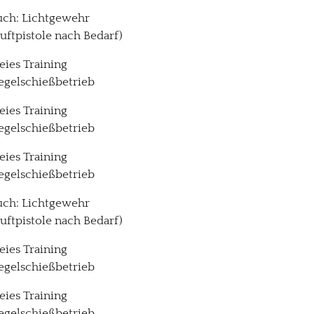
uch: Lichtgewehr
Luftpistole nach Bedarf)
reies Training
egelschießbetrieb
reies Training
egelschießbetrieb
reies Training
egelschießbetrieb
uch: Lichtgewehr
Luftpistole nach Bedarf)
reies Training
egelschießbetrieb
reies Training
egelschießbetrieb